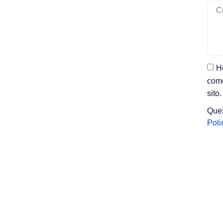
Ho
come
sito.
Ques
Poli