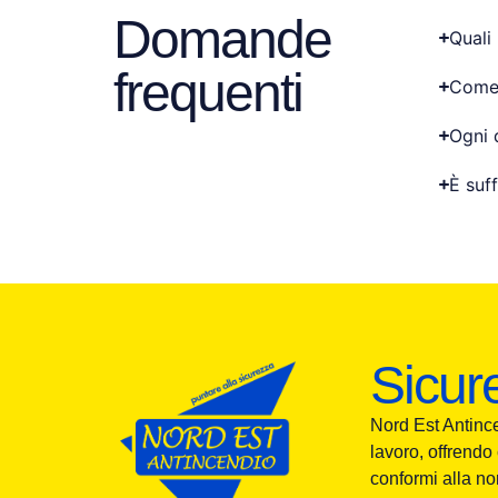
Domande
Quali
frequenti
Come 
Ogni 
È suf
Sicur
Nord Est Antinc
lavoro, offrendo
conformi alla no