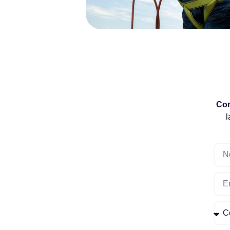
Con
l